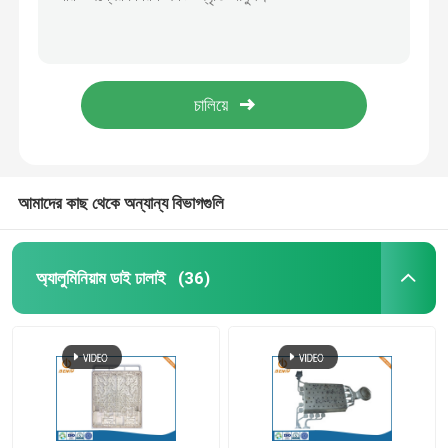
ইউএসবি মেমরি স্টিক জিঙ্ক ডাই কাস্টিং ইউ ডিস্ক পেন ড্রাইভার 2.0 3.0 চিপ
দস্তা খাদ Zamak কাস্টম ফিনিশ পোলিশ ক্রোম ধাতুপট্টাবৃত সঙ্গে ডাই কাস্টিং
CNC বাঁক অংশ
আলু কম্পিউটার কেস র‌্যাপিড প্রোটোটাইপিং সার্ভিস ইলেকট্রনিক অ্যাপ্লায়েন্সেস
OEM 5 অক্ষ CNC মেশিনিং কার পার্টস প্লাস্টিক মেটাল র্যাপিড প্রোটোটাইপিং
CNC মিলিং অংশ
অটোমোটিভ বেঞ্জ বাম্পার যন্ত্রাংশের জন্য ABS PP PA 3D প্রিন্টিং প্রোটোটাইপিং
কাস্টম ইলেকট্রনিক ঘের
আমাদের কাছ থেকে অন্যান্য বিভাগগুলি
কাস্টম প্লাস্টিক ইনজেকশন অংশ
অ্যালুমিনিয়াম ডাই ঢালাই
(36)
প্লাস্টিক ইনজেকশন ছাঁচ
ডাই ঢালাই ছাঁচ
ডাই কাস্টিং অটো পার্টস