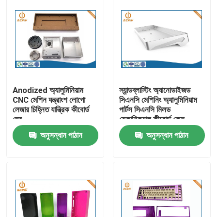
Anodized অ্যালুমিনিয়াম
স্যান্ডব্লাস্টিং অ্যানোডাইজড
CNC মেশিন যন্ত্রাংশ লোগো
সিএনসি মেশিনিং অ্যালুমিনিয়াম
লেজার চিহ্নিত যান্ত্রিক কীবোর্ড
পার্টস সিএনসি মিলড
ঘের
মেকানিক্যাল কীবোর্ড কেস
অনুসন্ধান পাঠান
অনুসন্ধান পাঠান
বাড়ি
পণ্য
আমাদের সম্পর্কে