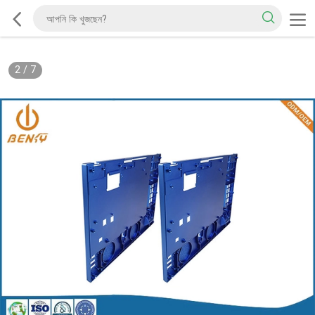
2
/
7