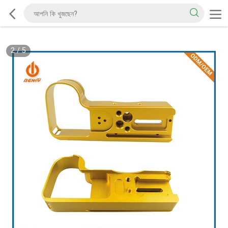
2
/
5