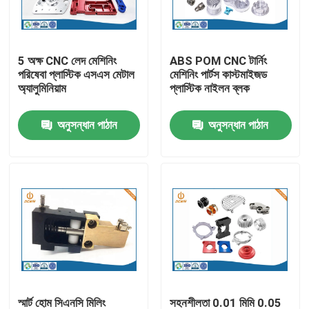
কারখানা ভ্রমণ
5 অক্ষ CNC লেদ মেশিনিং
ABS POM CNC টার্নিং
পরিষেবা প্লাস্টিক এসএস মেটাল
মেশিনিং পার্টস কাস্টমাইজড
মান নিয়ন্ত্রণ
অ্যালুমিনিয়াম
প্লাস্টিক নাইলন ব্লক
অনুসন্ধান পাঠান
অনুসন্ধান পাঠান
আমাদের সাথে যোগাযোগ করুন
খবর
অ্যালুমিনিয়াম ডাই ঢালাই
ইভি খুচরা যন্ত্রাংশ
CNC মেশিনিং যন্ত্রাংশ
স্মার্ট হোম সিএনসি মিলিং
সহনশীলতা 0.01 মিমি 0.05