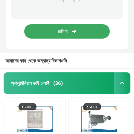
ইউএসবি মেমরি স্টিক জিঙ্ক ডাই কাস্টিং ইউ ডিস্ক পেন ড্রাইভার 2.0 3.0 চিপ
দস্তা খাদ Zamak কাস্টম ফিনিশ পোলিশ ক্রোম ধাতুপট্টাবৃত সঙ্গে ডাই কাস্টিং
CNC বাঁক অংশ
আলু কম্পিউটার কেস র‌্যাপিড প্রোটোটাইপিং সার্ভিস ইলেকট্রনিক অ্যাপ্লায়েন্সেস
OEM 5 অক্ষ CNC মেশিনিং কার পার্টস প্লাস্টিক মেটাল র্যাপিড প্রোটোটাইপিং
CNC মিলিং অংশ
অটোমোটিভ বেঞ্জ বাম্পার যন্ত্রাংশের জন্য ABS PP PA 3D প্রিন্টিং প্রোটোটাইপিং
কাস্টম ইলেকট্রনিক ঘের
আমাদের কাছ থেকে অন্যান্য বিভাগগুলি
কাস্টম প্লাস্টিক ইনজেকশন অংশ
অ্যালুমিনিয়াম ডাই ঢালাই
(36)
প্লাস্টিক ইনজেকশন ছাঁচ
ডাই ঢালাই ছাঁচ
ডাই কাস্টিং অটো পার্টস