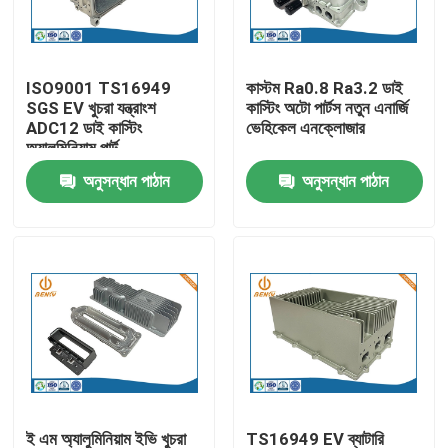
কারখানা ভ্রমণ
ISO9001 TS16949
কাস্টম Ra0.8 Ra3.2 ডাই
SGS EV খুচরা যন্ত্রাংশ
কাস্টিং অটো পার্টস নতুন এনার্জি
মান নিয়ন্ত্রণ
ADC12 ডাই কাস্টিং
ভেহিকেল এনক্লোজার
অ্যালুমিনিয়াম পার্ট
অনুসন্ধান পাঠান
অনুসন্ধান পাঠান
আমাদের সাথে যোগাযোগ করুন
খবর
অ্যালুমিনিয়াম ডাই ঢালাই
ইভি খুচরা যন্ত্রাংশ
CNC মেশিনিং যন্ত্রাংশ
ই এম অ্যালুমিনিয়াম ইভি খুচরা
TS16949 EV ব্যাটারি