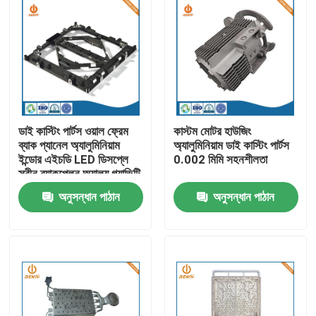
ডাই কাস্টিং পার্টস ওয়াল ফ্রেম
কাস্টম মোটর হাউজিং
ব্যাক প্যানেল অ্যালুমিনিয়াম
অ্যালুমিনিয়াম ডাই কাস্টিং পার্টস
ইন্ডোর এইচডি LED ডিসপ্লে
0.002 মিমি সহনশীলতা
স্ক্রীন ব্যাকপ্লেন অ্যালয় গ্র্যাভিটি
ক্যাবিনেট
অনুসন্ধান পাঠান
অনুসন্ধান পাঠান
বাড়ি
পণ্য
আমাদের সম্পর্কে