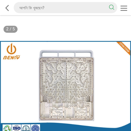
2
/
5