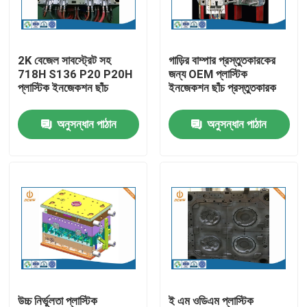
কারখানা ভ্রমণ
2K বেজেল সাবস্ট্রেট সহ
গাড়ির বাম্পার প্রস্তুতকারকের
718H S136 P20 P20H
জন্য OEM প্লাস্টিক
মান নিয়ন্ত্রণ
প্লাস্টিক ইনজেকশন ছাঁচ
ইনজেকশন ছাঁচ প্রস্তুতকারক
অনুসন্ধান পাঠান
অনুসন্ধান পাঠান
আমাদের সাথে যোগাযোগ করুন
খবর
অ্যালুমিনিয়াম ডাই ঢালাই
ইভি খুচরা যন্ত্রাংশ
CNC মেশিনিং যন্ত্রাংশ
উচ্চ নির্ভুলতা প্লাস্টিক
ই এম ওডিএম প্লাস্টিক