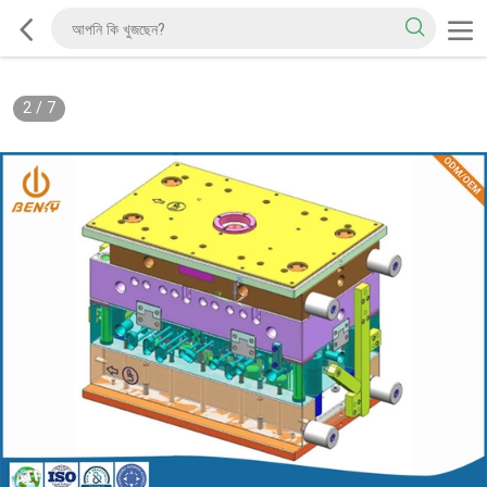
2
/
7