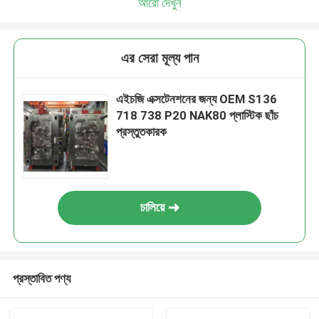
আরো দেখুন
এর সেরা মূল্য পান
এইচজি এক্সটেনশনের জন্য OEM S136
718 738 P20 NAK80 প্লাস্টিক ছাঁচ
প্রস্তুতকারক
চালিয়ে
প্রস্তাবিত পণ্য