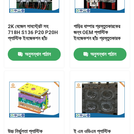
কারখানা ভ্রমণ
2K বেজেল সাবস্ট্রেট সহ
গাড়ির বাম্পার প্রস্তুতকারকের
718H S136 P20 P20H
জন্য OEM প্লাস্টিক
মান নিয়ন্ত্রণ
প্লাস্টিক ইনজেকশন ছাঁচ
ইনজেকশন ছাঁচ প্রস্তুতকারক
অনুসন্ধান পাঠান
অনুসন্ধান পাঠান
আমাদের সাথে যোগাযোগ করুন
খবর
অ্যালুমিনিয়াম ডাই ঢালাই
ইভি খুচরা যন্ত্রাংশ
CNC মেশিনিং যন্ত্রাংশ
উচ্চ নির্ভুলতা প্লাস্টিক
ই এম ওডিএম প্লাস্টিক