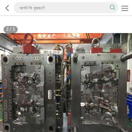
2
/
5