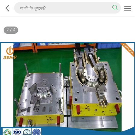
2
/
4