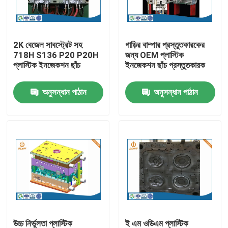
কারখানা ভ্রমণ
2K বেজেল সাবস্ট্রেট সহ
গাড়ির বাম্পার প্রস্তুতকারকের
718H S136 P20 P20H
জন্য OEM প্লাস্টিক
মান নিয়ন্ত্রণ
প্লাস্টিক ইনজেকশন ছাঁচ
ইনজেকশন ছাঁচ প্রস্তুতকারক
অনুসন্ধান পাঠান
অনুসন্ধান পাঠান
আমাদের সাথে যোগাযোগ করুন
খবর
অ্যালুমিনিয়াম ডাই ঢালাই
ইভি খুচরা যন্ত্রাংশ
CNC মেশিনিং যন্ত্রাংশ
উচ্চ নির্ভুলতা প্লাস্টিক
ই এম ওডিএম প্লাস্টিক