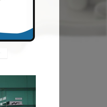
button
গ