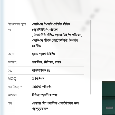
butto
বিশেষভাবে তুলে
এফডিএম সিএনসি মেশিনিং র্যাপিড
ধরা
প্রোটোটাইপিং পরিষেবা
,
ইআইসিসি র্যাপিড প্রোটোটাইপিং পরিষেবা
,
এফডিএম র্যাপিড প্রোটোটাইপিং সিএনসি
মেশিনিং
টাইপ
দ্রুত প্রোটোটাইপিং
উপাদান
প্লাস্টিক, সিলিকন, রাবার
রঙ
কাস্টমাইজড রঙ
MOQ
1 পিসিএস
মান নিয়ন্ত্রণ
100% পরিদর্শন
আবেদন
বিভিন্ন প্লাস্টিক পণ্য
নাম
পেশাদার চীন প্লাস্টিক প্রোটোটাইপ অংশ
প্রস্তুতকারক