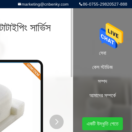
marketing@cnbenky.com
86-0755-29820527-888
টাইপিং সার্ভিস
বাড়ি
সেবা
কেস স্টাডিজ
সম্পদ
আমাদের সম্পর্কে
একটি উদ্ধৃতি পেতে