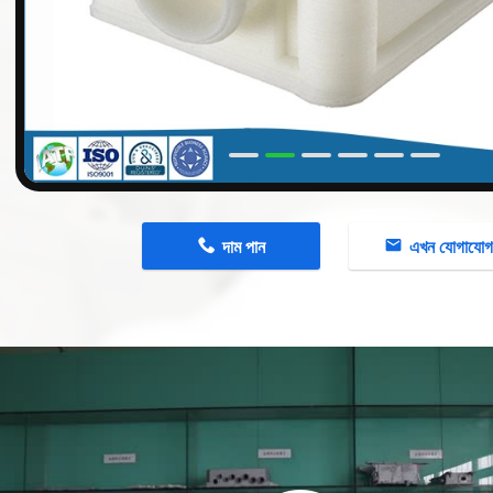
n
দাম পান
এখন যোগাযো