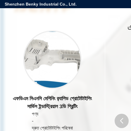
Shenzhen Benky Industrial Co., Ltd.
এফডিএম সিএনসি মেশিনিং র‌্যাপিড প্রোটোটাইপিং
সার্ভিস ইন্ডাস্ট্রিয়াল 3ডি প্রিন্টিং
পণ্য
-
দ্রুত প্রোটোটাইপিং পরিষেবা