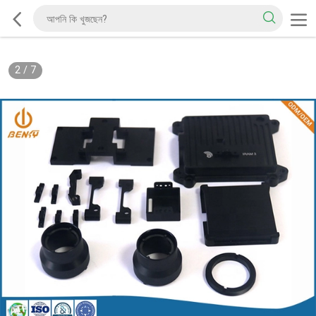
2
/
7