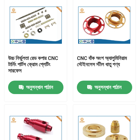
উচ্চ নির্ভুলতা রেড কপার CNC
CNC বাঁক অংশ অ্যালুমিনিয়াম
টার্নিং পার্টস ক্রোম প্লেটিং
স্টেইনলেস স্টীল ধাতু পণ্য
সারফেস
অনুসন্ধান পাঠান
অনুসন্ধান পাঠান
বাড়ি
পণ্য
আমাদের সম্পর্কে