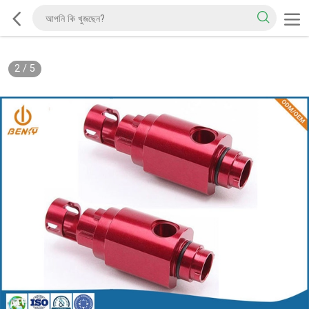
2
/
5