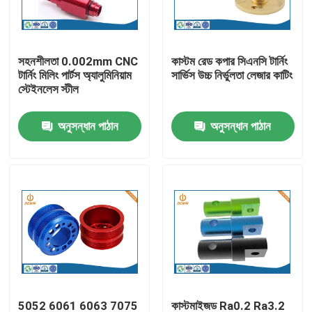
কারখানা ভ্রমণ
সহনশীলতা 0.002mm CNC
কাস্টম রেড কপার সিএনসি টার্নিং
টার্নিং মিলিং পার্টস অ্যালুমিনিয়াম
সার্ভিস উচ্চ নির্ভুলতা লেজার কাটিং
মান নিয়ন্ত্রণ
স্টেইনলেস স্টীল
অনুসন্ধান পাঠান
অনুসন্ধান পাঠান
আমাদের সাথে যোগাযোগ করুন
খবর
অ্যালুমিনিয়াম ডাই ঢালাই
ইভি খুচরা যন্ত্রাংশ
CNC মেশিনিং যন্ত্রাংশ
5052 6061 6063 7075
কাস্টমাইজড Ra0.2 Ra3.2