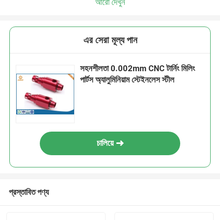
আরো দেখুন
এর সেরা মূল্য পান
সহনশীলতা 0.002mm CNC টার্নিং মিলিং
পার্টস অ্যালুমিনিয়াম স্টেইনলেস স্টীল
চালিয়ে
প্রস্তাবিত পণ্য