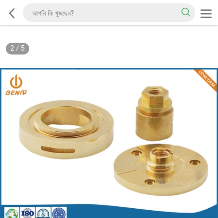
2
/
5