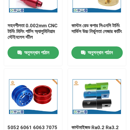
কারখানা ভ্রমণ
সহনশীলতা 0.002mm CNC
কাস্টম রেড কপার সিএনসি টার্নিং
টার্নিং মিলিং পার্টস অ্যালুমিনিয়াম
সার্ভিস উচ্চ নির্ভুলতা লেজার কাটিং
মান নিয়ন্ত্রণ
স্টেইনলেস স্টীল
অনুসন্ধান পাঠান
অনুসন্ধান পাঠান
আমাদের সাথে যোগাযোগ করুন
খবর
অ্যালুমিনিয়াম ডাই ঢালাই
ইভি খুচরা যন্ত্রাংশ
CNC মেশিনিং যন্ত্রাংশ
5052 6061 6063 7075
কাস্টমাইজড Ra0.2 Ra3.2