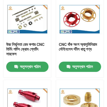
উচ্চ নির্ভুলতা রেড কপার CNC
CNC বাঁক অংশ অ্যালুমিনিয়াম
টার্নিং পার্টস ক্রোম প্লেটিং
স্টেইনলেস স্টীল ধাতু পণ্য
সারফেস
অনুসন্ধান পাঠান
অনুসন্ধান পাঠান
বাড়ি
পণ্য
আমাদের সম্পর্কে