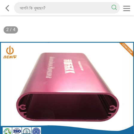
2
/
4