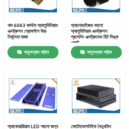
কারখানা ভ্রমণ
খাদ 6063 কাস্টম অ্যালুমিনিয়াম
অ্যানোডাইজড কালো
এক্সট্রুশন প্রোফাইল উচ্চ
অ্যালুমিনিয়াম এক্সট্রুশন
মান নিয়ন্ত্রণ
নির্ভুলতা মাজা
প্রসেসিং এক্সট্রুডেড হিট সিঙ্ক
প্লেট
অনুসন্ধান পাঠান
অনুসন্ধান পাঠান
আমাদের সাথে যোগাযোগ করুন
খবর
অ্যালুমিনিয়াম ডাই ঢালাই
ইভি খুচরা যন্ত্রাংশ
CNC মেশিনিং যন্ত্রাংশ
অ্যাকোয়ারিয়াম LED আলো জন্য
ফোটোভোলটাইক বৈদ্যুতিন