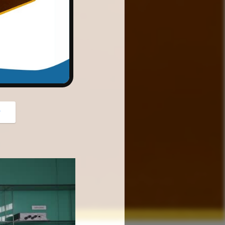
button
গ