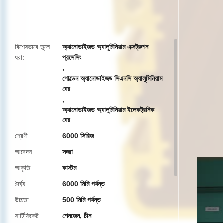
butto
বিশেষভাবে তুলে
অ্যানোডাইজড অ্যালুমিনিয়াম এক্সট্রুশন
ধরা
প্রসেসিং
,
গোল্ডেন অ্যানোডাইজড সিএনসি অ্যালুমিনিয়াম
ঘের
,
অ্যানোডাইজড অ্যালুমিনিয়াম ইলেকট্রনিক
ঘের
শ্রেণী
6000 সিরিজ
আবেদন
সজ্জা
আকৃতি
কাস্টম
দৈর্ঘ্য
6000 মিমি পর্যন্ত
উচ্চতা
500 মিমি পর্যন্ত
সার্টিফিকেট
শেনজেন, চীন