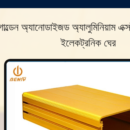
োল্ডেন অ্যানোডাইজড অ্যালুমিনিয়াম এক্স
ইলেকট্রনিক ঘের