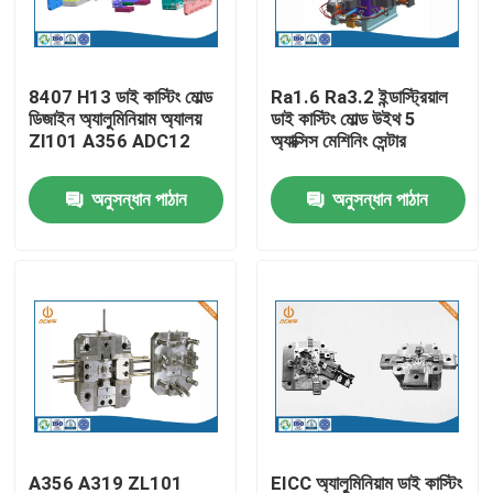
কারখানা ভ্রমণ
8407 H13 ডাই কাস্টিং মোল্ড
Ra1.6 Ra3.2 ইন্ডাস্ট্রিয়াল
ডিজাইন অ্যালুমিনিয়াম অ্যালয়
ডাই কাস্টিং মোল্ড উইথ 5
মান নিয়ন্ত্রণ
Zl101 A356 ADC12
অ্যাক্সিস মেশিনিং সেন্টার
অনুসন্ধান পাঠান
অনুসন্ধান পাঠান
আমাদের সাথে যোগাযোগ করুন
খবর
অ্যালুমিনিয়াম ডাই ঢালাই
ইভি খুচরা যন্ত্রাংশ
CNC মেশিনিং যন্ত্রাংশ
A356 A319 ZL101
EICC অ্যালুমিনিয়াম ডাই কাস্টিং