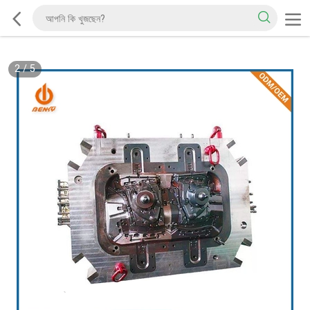
2
/
5