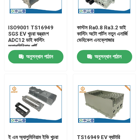
কারখানা ভ্রমণ
ISO9001 TS16949
কাস্টম Ra0.8 Ra3.2 ডাই
SGS EV খুচরা যন্ত্রাংশ
কাস্টিং অটো পার্টস নতুন এনার্জি
মান নিয়ন্ত্রণ
ADC12 ডাই কাস্টিং
ভেহিকেল এনক্লোজার
অ্যালুমিনিয়াম পার্ট
অনুসন্ধান পাঠান
অনুসন্ধান পাঠান
আমাদের সাথে যোগাযোগ করুন
খবর
অ্যালুমিনিয়াম ডাই ঢালাই
ইভি খুচরা যন্ত্রাংশ
CNC মেশিনিং যন্ত্রাংশ
ই এম অ্যালুমিনিয়াম ইভি খুচরা
TS16949 EV ব্যাটারি