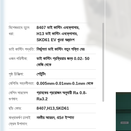
butto
বিশেষভাবে তুলে
8407 ডাই কাস্টিং এনক্লোসার
,
ধরা
H13 ডাই কাস্টিং এনক্লোসার
,
SKD61 EV খুচরা যন্ত্রাংশ
ডাই কাস্টিং পদ্ধতি
নির্ভুলতা ডাই কাস্টিং নতুন শক্তি ঘের
ওজন পরিসীমা
ডাই কাস্টিং প্রক্রিয়ার জন্য 0.02- 50
কেজি থেকে
পৃষ্ঠ চিকিত্সা
পেইন্টিং
মেশিনিং সহনশীলতা
0.005mm-0.01mm-0.1mm থেকে
মেশিন সারফেস
গ্রাহকের প্রয়োজন অনুযায়ী Ra 0.8-
গুণমান
Ra3.2
ছাঁচ কোর
8407,H13,SKD61
মাধ্যাকর্ষণ ঢালাই
নমনীয় আয়রন, 45# ইস্পাত
ফ্রেম উপাদান