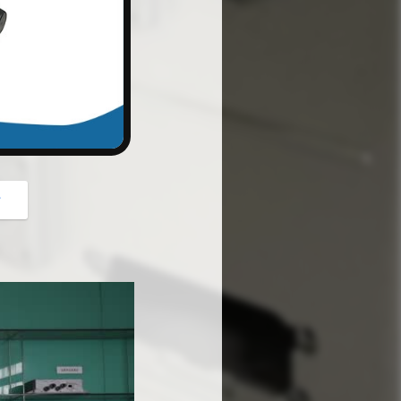
button
গ