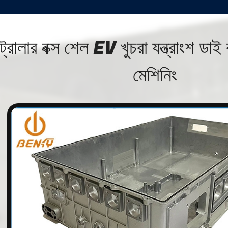
্ট্রোলার বক্স শেল EV খুচরা যন্ত্রাংশ ডা
মেশিনিং