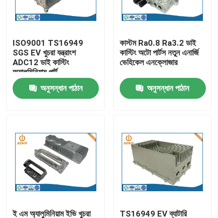
কারখানা ভ্রমণ
ISO9001 TS16949
কাস্টম Ra0.8 Ra3.2 ডাই
SGS EV খুচরা যন্ত্রাংশ
কাস্টিং অটো পার্টস নতুন এনার্জি
মান নিয়ন্ত্রণ
ADC12 ডাই কাস্টিং
ভেহিকেল এনক্লোজার
অ্যালুমিনিয়াম পার্ট
অনুসন্ধান পাঠান
অনুসন্ধান পাঠান
আমাদের সাথে যোগাযোগ করুন
খবর
অ্যালুমিনিয়াম ডাই ঢালাই
ইভি খুচরা যন্ত্রাংশ
CNC মেশিনিং যন্ত্রাংশ
ই এম অ্যালুমিনিয়াম ইভি খুচরা
TS16949 EV ব্যাটারি