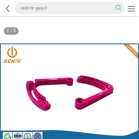
2
/
5