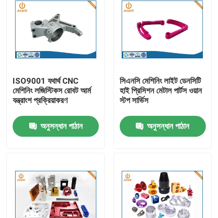
ISO9001 যথার্থ CNC
সিএনসি মেশিনিং লাইট ডেনসিটি
মেশিনিং লজিস্টিকস রোবট আর্ম
হাই প্রিসিশন মেটাল পার্টস ওয়ান
যন্ত্রাংশ প্রক্রিয়াকরণ
স্টপ সার্ভিস
অনুসন্ধান পাঠান
অনুসন্ধান পাঠান
বাড়ি
পণ্য
আমাদের সম্পর্কে