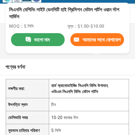
সিএনসি মেশিনিং লাইট ডেনসিটি হাই প্রিসিশন মেটাল পার্টস ওয়ান স্টপ
সার্ভিস
MOQ：5 পিসি
মূল্য：$1.00-$10.00
ভালো দাম
আমাদের সাথে যোগাযোগ
করুন
পণ্যের বর্ণনা
হার্ড অ্যানোডাইজিং সিএনসি মিলিং উপাদান
,
লক্ষণীয় করা:
ওডিএম সিএনসি মিলিং মেটাল পার্টস
উৎপত্তি স্থল
চীন
ডেলিভারি সময়
10-20 কাজের দিন
ন্যূনতম চাহিদার পরিমাণ
5 পিসি