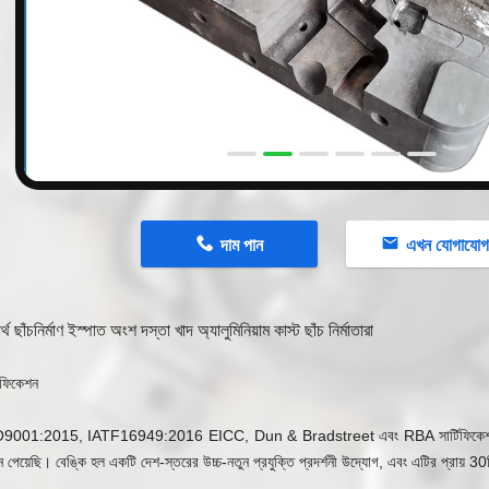
n
দাম পান
এখন যোগাযো
র্থ ছাঁচনির্মাণ ইস্পাত অংশ দস্তা খাদ অ্যালুমিনিয়াম কাস্ট ছাঁচ নির্মাতারা
টিফিকেশন
9001:2015, IATF16949:2016 EICC, Dun & Bradstreet এবং RBA সার্টিফিকেশনের ম
শন পেয়েছি। বেঙ্কি হল একটি দেশ-স্তরের উচ্চ-নতুন প্রযুক্তি প্রদর্শনী উদ্যোগ, এবং এটির প্রায় 30ট