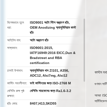
butto
বিশেষভাবে তুলে
ISO9001 অটো স্টিল যন্ত্রাংশ ছাঁচ
,
ধরা
OEM Anodizing অ্যালুমিনিয়াম কাস্ট
ছাঁচ
আইটেম নাম
অটো যন্ত্রাংশ ছাঁচ
সাক্ষ্যদান
ISO9001:2015,
IATF16949:2016 EICC,Dun &
Bradstreet and RBA
certification
ঢালাই উপাদান
অ্যালুমিনিয়াম খাদ Zl101, A356,
কাস্টম যথা
ADC12, Alsi7mg, Alsi12
কাস্টিং সহনশীলতা
ডাই কাস্টিংয়ের জন্য ISO-2768 M
গুণমান সার্
মেশিনিং রুক্ষ পৃষ্ঠ
মেশিনিং সারফেসের জন্য Ra1.6-3.2
আমরা ISO
রুক্ষতা
সার্টিফিকে
ছাঁচ কোর
8407,H13,SKD55