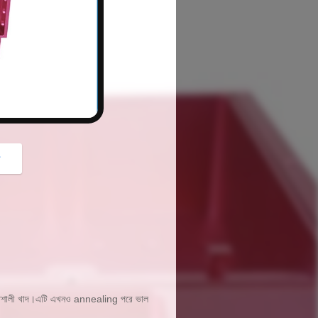
button
গ
ক্তিশালী খাদ।এটি এখনও annealing পরে ভাল