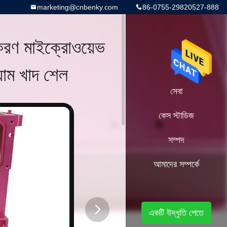
marketing@cnbenky.com
86-0755-29820527-888
াকরণ মাইক্রোওয়েভ
়াম খাদ শেল
বাড়ি
সেবা
কেস স্টাডিজ
সম্পদ
আমাদের সম্পর্কে
একটি উদ্ধৃতি পেতে