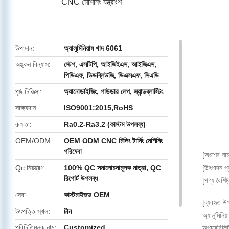
CNC মেশিনিং যন্ত্রাংশ
butto
উপাদান
অ্যালুমিনিয়াম খাদ 6061
অঙ্কন বিন্যাস
স্টেপ, এসটিপি, আইজিইএস, আইজিএস,
পিডিএফ, ডিডব্লিউজি, ডিএক্সএফ, সিএডি
পৃষ্ঠ চিকিত্সা
অ্যানোডাইজিং, পাউডার লেপ, স্যান্ডব্লাস্টিং
সাক্ষ্যদান
ISO9001:2015,RoHS
রুক্ষতা
Ra0.2-Ra3.2 (কাস্টম উপলব্ধ)
OEM/ODM
OEM ODM CNC মিলিং টার্নিং মেশিনিং
পরিষেবা
[অংশের নাম
Qc নিয়ন্ত্রণ
100% QC সমালোচনামূলক মাত্রা, QC
[উৎপাদন প্
রিপোর্ট উপলব্ধ
[পণ্য বৈশিষ্
সেবা
কাস্টমাইজড OEM
[ব্যবহৃত উ
উৎপত্তি স্থল
চীন
অ্যালুমিন
পরিচিতিমুলক নাম
Customized
অপারেবিলিট