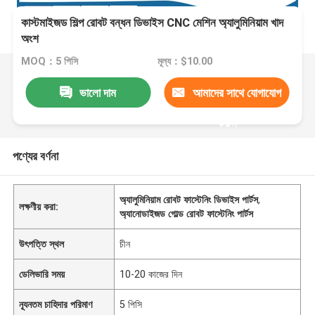
কাস্টমাইজড শিল্প রোবট বন্ধন ডিভাইস CNC মেশিন অ্যালুমিনিয়াম খাদ
অংশ
MOQ：5 পিসি
মূল্য：$10.00
ভালো দাম
আমাদের সাথে যোগাযোগ
করুন
পণ্যের বর্ণনা
অ্যালুমিনিয়াম রোবট ফাস্টেনিং ডিভাইস পার্টস
,
লক্ষণীয় করা:
অ্যানোডাইজড গোল্ড রোবট ফাস্টেনিং পার্টস
উৎপত্তি স্থল
চীন
ডেলিভারি সময়
10-20 কাজের দিন
ন্যূনতম চাহিদার পরিমাণ
5 পিসি