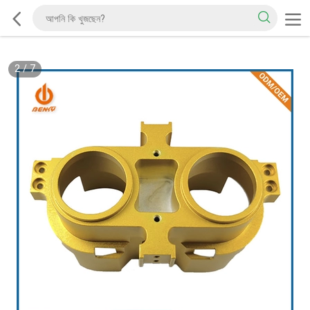
2
/
7