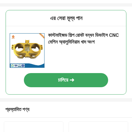
এর সেরা মূল্য পান
কাস্টমাইজড শিল্প রোবট বন্ধন ডিভাইস CNC
মেশিন অ্যালুমিনিয়াম খাদ অংশ
চালিয়ে
প্রস্তাবিত পণ্য