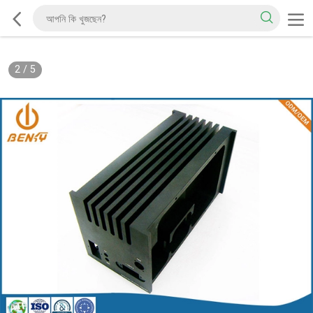
2
/
5