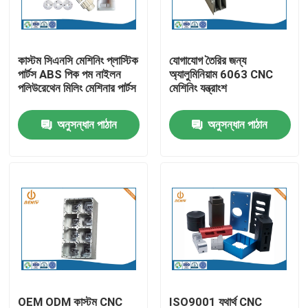
কারখানা ভ্রমণ
কাস্টম সিএনসি মেশিনিং প্লাস্টিক
যোগাযোগ তৈরির জন্য
পার্টস ABS পিক পম নাইলন
অ্যালুমিনিয়াম 6063 CNC
মান নিয়ন্ত্রণ
পলিউরেথেন মিলিং মেশিনার পার্টস
মেশিনিং যন্ত্রাংশ
অনুসন্ধান পাঠান
অনুসন্ধান পাঠান
আমাদের সাথে যোগাযোগ করুন
খবর
অ্যালুমিনিয়াম ডাই ঢালাই
ইভি খুচরা যন্ত্রাংশ
CNC মেশিনিং যন্ত্রাংশ
OEM ODM কাস্টম CNC
ISO9001 যথার্থ CNC