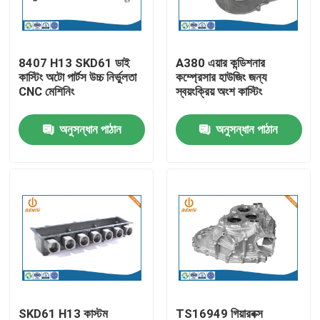
কারখানা ভ্রমণ
8407 H13 SKD61 ডাই
A380 এয়ার কন্ডিশনার
কাস্টিং অটো পার্টস উচ্চ নির্ভুলতা
কম্প্রেসার হাউজিং জন্য
মান নিয়ন্ত্রণ
CNC মেশিনিং
স্বয়ংক্রিয় অংশ কাস্টিং
অনুসন্ধান পাঠান
অনুসন্ধান পাঠান
আমাদের সাথে যোগাযোগ করুন
খবর
অ্যালুমিনিয়াম ডাই ঢালাই
ইভি খুচরা যন্ত্রাংশ
CNC মেশিনিং যন্ত্রাংশ
SKD61 H13 কাস্টম
TS16949 গিয়ারবক্স