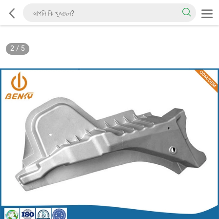
2
/
5