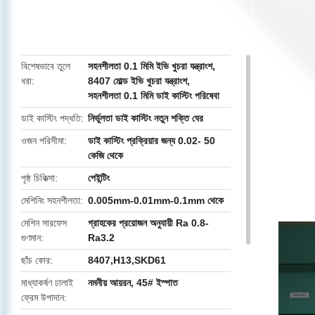
butto
বিশেষভাবে তুলে
সহনশীলতা 0.1 মিমি ইভি খুচরা যন্ত্রাংশ
,
ধরা
8407 মোল্ড ইভি খুচরা যন্ত্রাংশ
,
সহনশীলতা 0.1 মিমি ডাই কাস্টিং পরিষেবা
ডাই কাস্টিং পদ্ধতি
নির্ভুলতা ডাই কাস্টিং নতুন শক্তি ঘের
ওজন পরিসীমা
ডাই কাস্টিং প্রক্রিয়ার জন্য 0.02- 50
কেজি থেকে
পৃষ্ঠ চিকিত্সা
পেইন্টিং
মেশিনিং সহনশীলতা
0.005mm-0.01mm-0.1mm থেকে
মেশিন সারফেস
গ্রাহকের প্রয়োজন অনুযায়ী Ra 0.8-
গুণমান
Ra3.2
ছাঁচ কোর
8407,H13,SKD61
মাধ্যাকর্ষণ ঢালাই
নমনীয় আয়রন, 45# ইস্পাত
ফ্রেম উপাদান