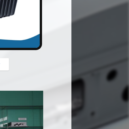
button
গ