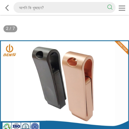
2
/
7