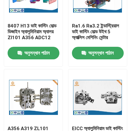
কারখানা ভ্রমণ
8407 H13 ডাই কাস্টিং মোল্ড
Ra1.6 Ra3.2 ইন্ডাস্ট্রিয়াল
ডিজাইন অ্যালুমিনিয়াম অ্যালয়
ডাই কাস্টিং মোল্ড উইথ 5
মান নিয়ন্ত্রণ
Zl101 A356 ADC12
অ্যাক্সিস মেশিনিং সেন্টার
অনুসন্ধান পাঠান
অনুসন্ধান পাঠান
আমাদের সাথে যোগাযোগ করুন
খবর
অ্যালুমিনিয়াম ডাই ঢালাই
ইভি খুচরা যন্ত্রাংশ
CNC মেশিনিং যন্ত্রাংশ
A356 A319 ZL101
EICC অ্যালুমিনিয়াম ডাই কাস্টিং