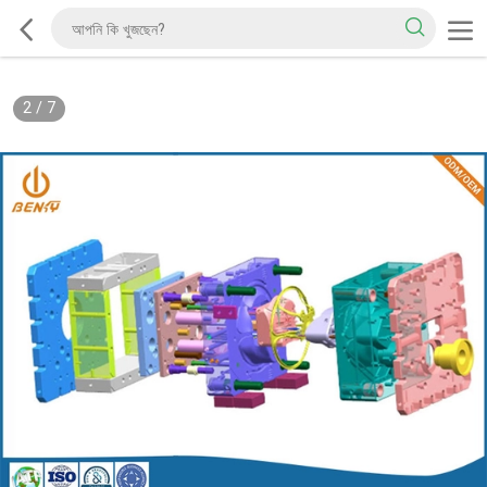
2
/
7