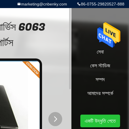
marketing@cnbenky.com
86-0755-29820527-888
 সার্ভিস 6063
ার্টস
বাড়ি
সেবা
কেস স্টাডিজ
সম্পদ
আমাদের সম্পর্কে
একটি উদ্ধৃতি পেতে