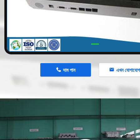
n
দাম পান
এখন যোগাযো