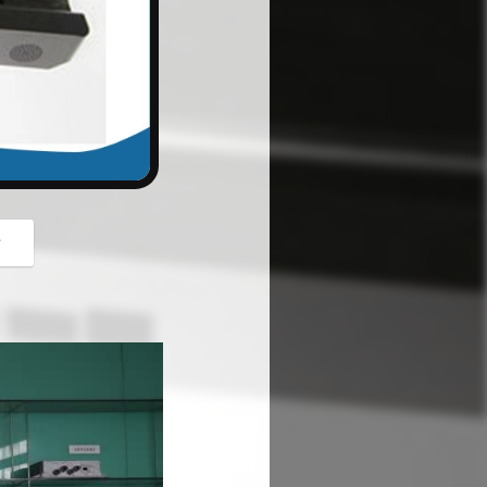
button
গ