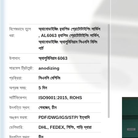
butto
বিশেষভাবে তুলে
অ্যানোডাইজিং র‌্যাপিড প্রোটোটাইপিং সার্ভিস
ধরা
,
AL6063 র‌্যাপিড প্রোটোটাইপিং সার্ভিস
,
অ্যানোডাইজিং অ্যালুমিনিয়াম সিএনসি মিলিং
পার্ট
উপাদান
অ্যালুমিনিয়াম 6063
সারফেস ট্রিটমেন্ট
anodizing
প্রক্রিয়া
সিএনসি মেশিনিং
অগ্রজ সময়
5 দিন
সার্টিফিকেশন
ISO9001:2015, ROHS
উৎপত্তি স্থল
শেনজেন, চীন
অঙ্কন ফরমা
PDF/DWG/IGS/STP/ ইত্যাদি
ডেলিভারি
DHL, FEDEX, শিপিং, গাড়ি দ্বারা
উৎপত্তি স্থল
চীন