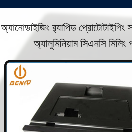
অ্যানোডাইজিং র‌্যাপিড প্রোটোটাইপিং
অ্যালুমিনিয়াম সিএনসি মিলিং প