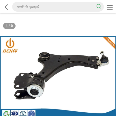
2
/
5