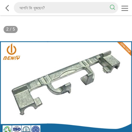
2
/
5