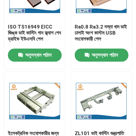
কারখানা ভ্রমণ
ISO TS16949 EICC
Ra0.8 Ra3.2 দস্তা খাদ ডাই
জিঙ্ক ডাই কাস্টিং গান ফ্ল্যাশ পেন
ঢালাই অংশ কাস্টম USB
মান নিয়ন্ত্রণ
ড্রাইভ ইউএসবি শেল
সংযোগকারী শেল
অনুসন্ধান পাঠান
অনুসন্ধান পাঠান
আমাদের সাথে যোগাযোগ করুন
খবর
অ্যালুমিনিয়াম ডাই ঢালাই
ইভি খুচরা যন্ত্রাংশ
CNC মেশিনিং যন্ত্রাংশ
ইলেকট্রনিক সংযোগকারীর জন্য
ZL101 ডাই কাস্টিং যন্ত্রপাতি