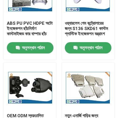
কারখানা ভ্রমণ
ABS PU PVC HDPE অটো
ওয়্যারলেস গেম কন্ট্রোলারের
ইনজেকশন ছাঁচনির্মাণ
জন্য S136 SKD61 কাস্টম
মান নিয়ন্ত্রণ
কাস্টমাইজড কার বাম্পার ছাঁচ
প্লাস্টিক ইনজেকশন যন্ত্রাংশ
অনুসন্ধান পাঠান
অনুসন্ধান পাঠান
আমাদের সাথে যোগাযোগ করুন
খবর
অ্যালুমিনিয়াম ডাই ঢালাই
ইভি খুচরা যন্ত্রাংশ
CNC মেশিনিং যন্ত্রাংশ
OEM ODM স্বয়ংচালিত
নতুন এনার্জি গাড়ির জন্য