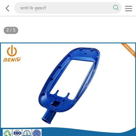
2
/
5