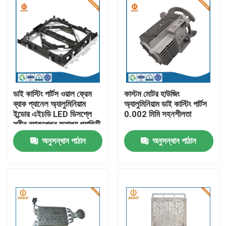
ডাই কাস্টিং পার্টস ওয়াল ফ্রেম
কাস্টম মোটর হাউজিং
ব্যাক প্যানেল অ্যালুমিনিয়াম
অ্যালুমিনিয়াম ডাই কাস্টিং পার্টস
ইন্ডোর এইচডি LED ডিসপ্লে
0.002 মিমি সহনশীলতা
স্ক্রীন ব্যাকপ্লেন অ্যালয় গ্র্যাভিটি
ক্যাবিনেট
অনুসন্ধান পাঠান
অনুসন্ধান পাঠান
বাড়ি
পণ্য
আমাদের সম্পর্কে