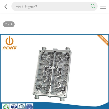
2
/
4