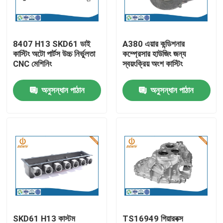
কারখানা ভ্রমণ
8407 H13 SKD61 ডাই
A380 এয়ার কন্ডিশনার
কাস্টিং অটো পার্টস উচ্চ নির্ভুলতা
কম্প্রেসার হাউজিং জন্য
মান নিয়ন্ত্রণ
CNC মেশিনিং
স্বয়ংক্রিয় অংশ কাস্টিং
অনুসন্ধান পাঠান
অনুসন্ধান পাঠান
আমাদের সাথে যোগাযোগ করুন
খবর
অ্যালুমিনিয়াম ডাই ঢালাই
ইভি খুচরা যন্ত্রাংশ
CNC মেশিনিং যন্ত্রাংশ
SKD61 H13 কাস্টম
TS16949 গিয়ারবক্স