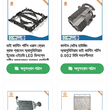
ডাই কাস্টিং পার্টস ওয়াল ফ্রেম
কাস্টম মোটর হাউজিং
ব্যাক প্যানেল অ্যালুমিনিয়াম
অ্যালুমিনিয়াম ডাই কাস্টিং পার্টস
ইন্ডোর এইচডি LED ডিসপ্লে
0.002 মিমি সহনশীলতা
স্ক্রীন ব্যাকপ্লেন অ্যালয় গ্র্যাভিটি
ক্যাবিনেট
অনুসন্ধান পাঠান
অনুসন্ধান পাঠান
বাড়ি
পণ্য
আমাদের সম্পর্কে