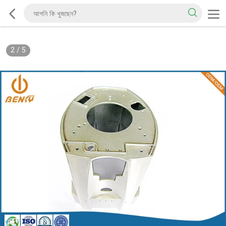
2
/
5